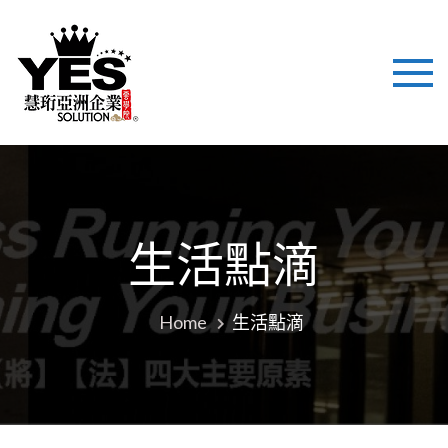
慧珩亞洲企
國際化背景，結合美式
最新企業技術注入培
業 YES
訓、立足亞洲市場，致
力於為企業提供培訓與
SOLUTION
管理諮詢解決方案，幫
助企業提高職業化管理
LTD
平台！
生活點滴
Home
生活點滴