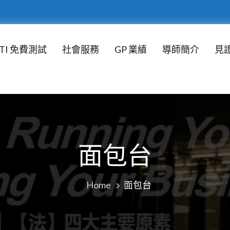
TI 免費測試
社會服務
GP 業績
導師簡介
見
ION LTD
、立足亞洲市場，致力於為企業提供培訓與管理諮詢解
面包台
Home
面包台