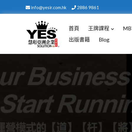
info@yesir.com.hk
2886 9861
首頁
王牌課程
MB
出版書籍
Blog
慧珩亞洲企業 YES SOLUT
國際化背景，結合美式最新企業技術注入培訓