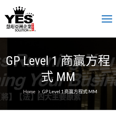
慧珩亞洲企
國際化背景，結合美式
最新企業技術注入培
業 YES
訓、立足亞洲市場，致
力於為企業提供培訓與
SOLUTION
管理諮詢解決方案，幫
助企業提高職業化管理
LTD
平台！
GP Level 1 商贏方程
式 MM
Home
GP Level 1 商贏方程式 MM