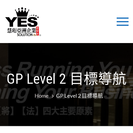
慧珩亞洲企
國際化背景，結合美式
最新企業技術注入培
業 YES
訓、立足亞洲市場，致
力於為企業提供培訓與
SOLUTION
管理諮詢解決方案，幫
助企業提高職業化管理
LTD
平台！
GP Level 2 目標導航
Home
GP Level 2 目標導航