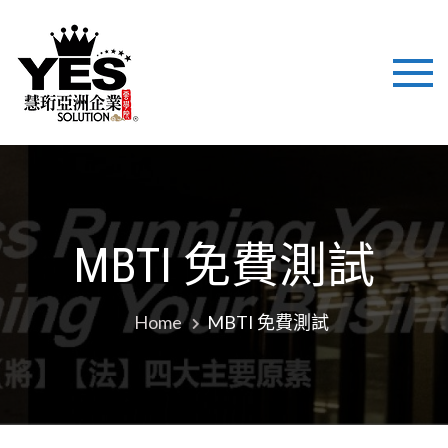
慧珩亞洲企
國際化背景，結合美式
最新企業技術注入培
業 YES
訓、立足亞洲市場，致
力於為企業提供培訓與
SOLUTION
管理諮詢解決方案，幫
助企業提高職業化管理
LTD
平台！
MBTI 免費測試
Home
MBTI 免費測試