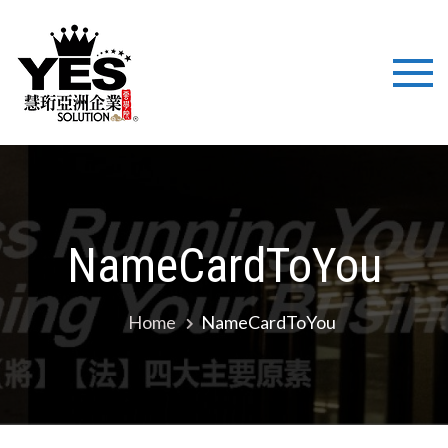
慧珩亞洲企
國際化背景，結合美式
最新企業技術注入培
業 YES
訓、立足亞洲市場，致
力於為企業提供培訓與
SOLUTION
管理諮詢解決方案，幫
助企業提高職業化管理
LTD
平台！
NameCardToYou
Home
NameCardToYou