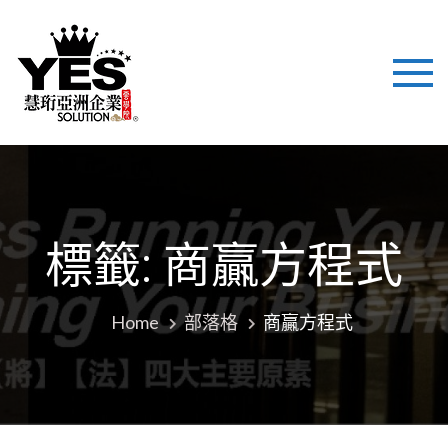
慧珩亞洲企
國際化背景，結合美式
最新企業技術注入培
業 YES
訓、立足亞洲市場，致
力於為企業提供培訓與
SOLUTION
管理諮詢解決方案，幫
助企業提高職業化管理
LTD
平台！
標籤:
商贏方程式
Home
部落格
商贏方程式