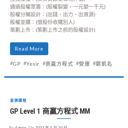
通過股權眾籌：(股權裂變，一元變一千元)
股權分贓設計：(出錢、出力、出資源)
股權並購：(借股份收購別人)
策劃上市：(策劃上市之前的股權設計)
Read More
#
#
#
#
#
GP
Yesir
商贏方程式
營運
鄭凱名
皇牌課程
GP Level 1 商贏方程式 MM
By
Admin
On
2023 年 5 月 20 日