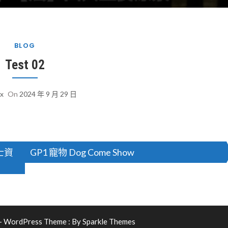
BLOG
Test 02
ix
On
2024 年 9 月 29 日
士資
GP1 寵物 Dog Come Show
WordPress Theme : By
Sparkle Themes