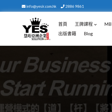
info@yesir.com.hk
2886 9861
首頁
王牌課程
MB
出版書籍
Blog
慧珩亞洲企業 YES SOLUT
國際化背景，結合美式最新企業技術注入培訓